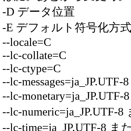
-D データ位置
-E デフォルト符号化方式 
--locale=C
--lc-collate=C
--lc-ctype=C
--lc-messages=ja_JP.UTF-8
--lc-monetary=ja_JP.UT
--lc-numeric=ja_JP.UTF
--lc-time=ja_JP.UTF-8 